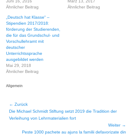
Juni 16, 2016
März 13, 2017
r
F
T
a
Ähnlicher Beitrag
Ähnlicher Beitrag
w
c
i
e
„Deutsch hat Klasse“ –
t
b
t
o
Stipendien 2017/2018:
e
o
r
k
förderung der Studierenden,
z
z
die für das Grundschul- und
u
u
t
t
Vorschullehramt mit
e
e
i
i
deutscher
l
l
Unterrichtssprache
e
e
n
n
ausgebildet werden
(
(
W
W
Mai 29, 2018
i
i
Ähnlicher Beitrag
r
r
d
d
i
i
n
n
Kategorien
Allgemein
n
n
e
e
u
u
e
e
m
m
Beitragsnavigation
← Zurück
F
F
e
e
Vorheriger
Die Michael Schmidt Stiftung setzt 2019 die Tradition der
n
n
s
s
Beitrag:
Verleihung von Lehrmaterialien fort
t
t
e
e
Weiter →
r
r
g
g
Nächster
Peste 1000 pachete au ajuns la familii defavorizate din
e
e