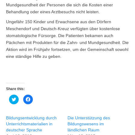
Mundgesundheit der Personen die sich die Kosten einer
Behandlung oder eines Arztbesuchs nicht leisten.
Ungefähr 150 Kinder und Erwachsene aus den Dörfern
Meschendorf und Deutsch-Kreuz verfügten über kostenlose
stomatologische Fürsorge. Die Patienten bekamen auch
Päckchen mit Produkten für die Zahn- und Mundgesundheit. Die
Aktion wird im Frühjahr fortsetzen, um der Gemeinschaft sowohl
eine ständige Hilfe zu geben.
Share this:
K
K
l
l
i
i
c
c
k
k
,
,
Bildungsentwicklung durch
Die Unterstützung des
u
u
m
m
Unterrichtsmaterialien in
Bildungswesens im
ü
a
deutscher Sprache
ländlichen Raum
b
u
e
f